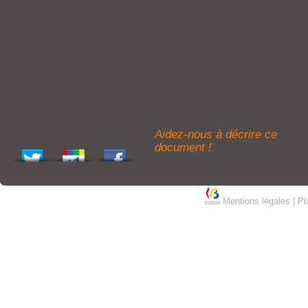
Aidez-nous à décrire ce
document !
Mentions légales
|
Pl