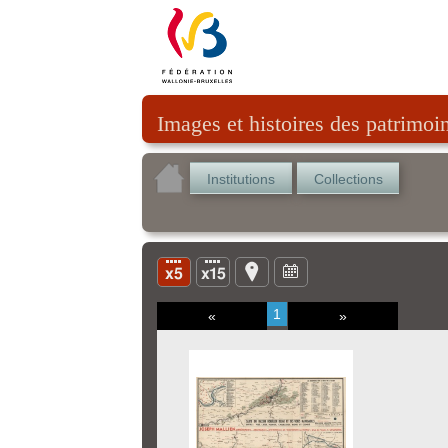
Images et histoires des patrimoi
Institutions
Collections
1
«
»