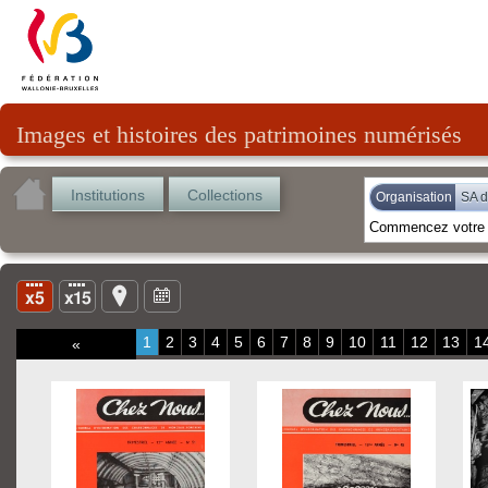
Images et histoires des patrimoines numérisés
Institutions
Collections
Organisation
SA 
1
2
3
4
5
6
7
8
9
10
11
12
13
1
«