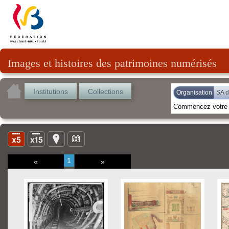
Images et histoires des patrimoines numérisés
Institutions
Collections
Organisation
SA 
1
«
»