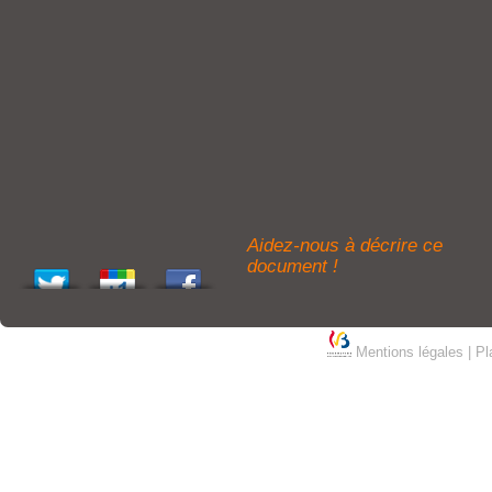
Aidez-nous à décrire ce
document !
Mentions légales
|
Pl