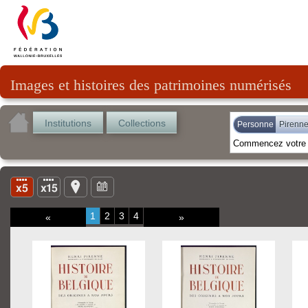
Images et histoires des patrimoines numérisés
Institutions
Collections
Personne
Pirenne
1
2
3
4
«
»