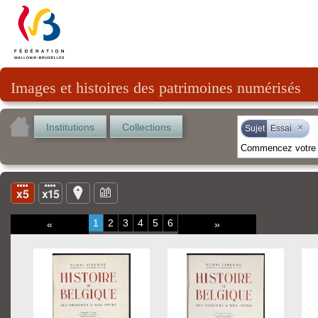
Images et histoires des patrimoines numérisés
Institutions
Collections
×
Sujet
Essai
1
2
3
4
5
6
«
»