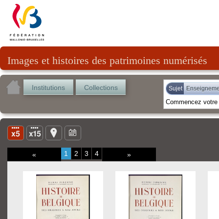
Images et histoires des patrimoines numérisés
Institutions
Collections
Sujet
Enseignemen
1
2
3
4
«
»