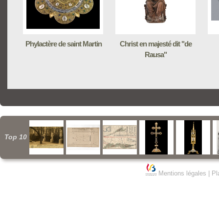
Phylactère de saint Martin
Christ en majesté dit "de
Rausa"
Top 10
Mentions légales
|
Pl