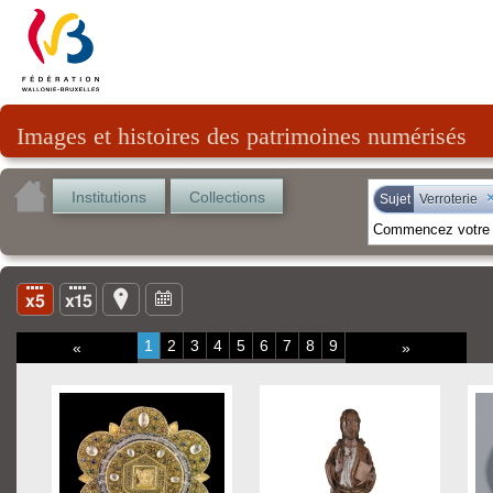
Images et histoires des patrimoines numérisés
Institutions
Collections
Sujet
Verroterie
1
2
3
4
5
6
7
8
9
«
»