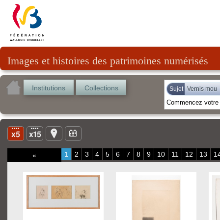
Images et histoires des patrimoines numérisés
Institutions
Collections
Sujet
Vernis mou
1
2
3
4
5
6
7
8
9
10
11
12
13
1
«