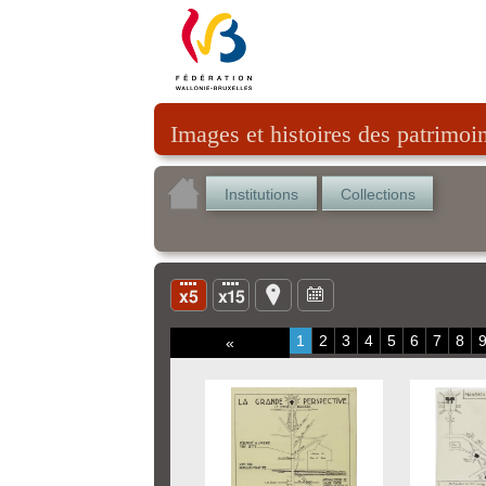
Images et histoires des patrimoi
Institutions
Collections
1
2
3
4
5
6
7
8
«