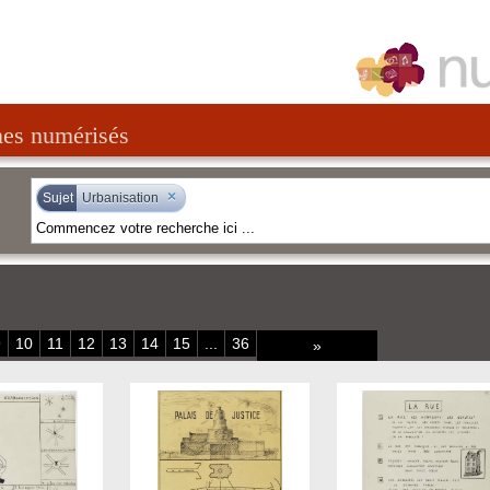
nes numérisés
×
Sujet
Urbanisation
9
10
11
12
13
14
15
...
36
»