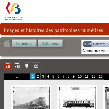
Images et histoires des patrimoines numérisés
Institutions
Collections
×
Sujet
Tramway
1
2
3
4
5
6
7
8
9
10
11
12
13
«