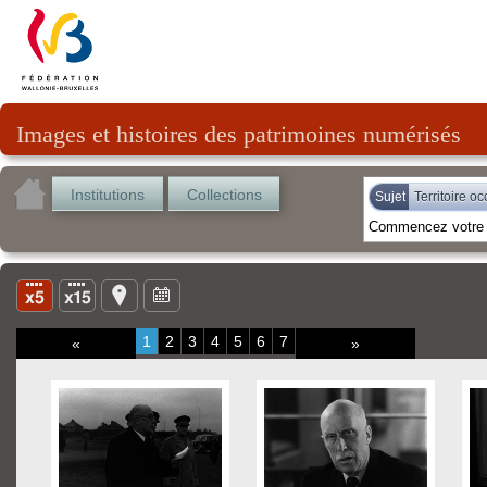
Images et histoires des patrimoines numérisés
Institutions
Collections
Sujet
Territoire o
1
2
3
4
5
6
7
«
»