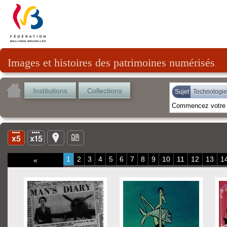
Images et histoires des patrimoines numérisés
Institutions
Collections
Sujet
Technologie
1
2
3
4
5
6
7
8
9
10
11
12
13
1
«