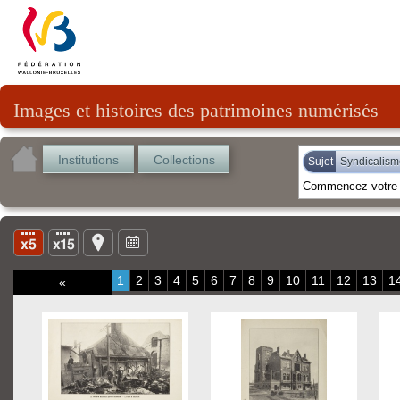
Images et histoires des patrimoines numérisés
Institutions
Collections
Sujet
Syndicalism
1
2
3
4
5
6
7
8
9
10
11
12
13
1
«