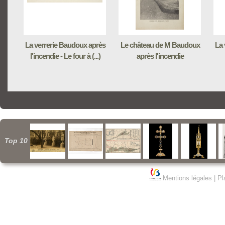
La verrerie Baudoux après
Le château de M Baudoux
La 
l'incendie - Le four à (...)
après l'incendie
Top 10
Mentions légales
|
Pl