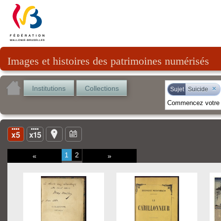
Images et histoires des patrimoines numérisés
Institutions
Collections
×
Sujet
Suicide
1
2
«
»