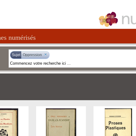
nes numérisés
×
Sujet
Oppression