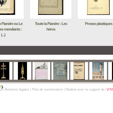
 Flandre ou Le
Toute la Flandre : Les
Proses plastiques
es mendiants :
héros
(...)
Mentions légales
|
Plan de numérisation
| Réalisé avec le support de l'