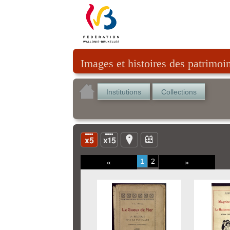
Images et histoires des patrimoi
Institutions
Collections
1
2
«
»