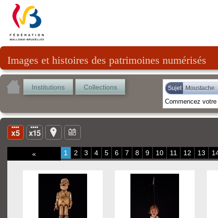
Images et histoires des patrimoines numérisés
Institutions
Collections
Sujet
Moustache
1
2
3
4
5
6
7
8
9
10
11
12
13
1
«