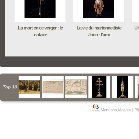
La mort en ce verger : le
La vie du marionnettiste
Un
notaire
Jorio : l’ami
Top 10
Mentions légales
|
Pl