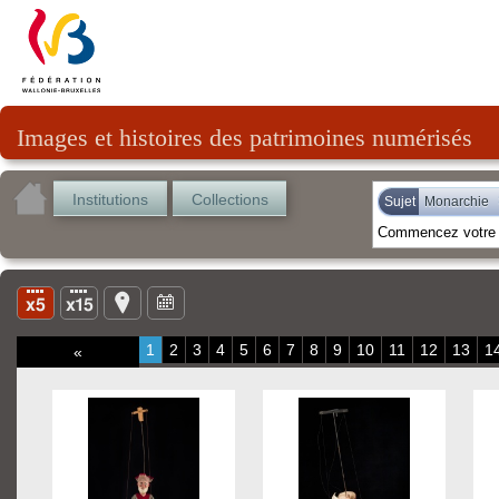
Images et histoires des patrimoines numérisés
Institutions
Collections
Sujet
Monarchie
1
2
3
4
5
6
7
8
9
10
11
12
13
1
«