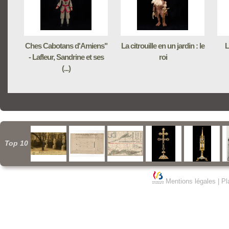
Ches Cabotans d'Amiens"
La citrouille en un jardin : le
L
- Lafleur, Sandrine et ses
roi
(...)
Top 10
Mentions légales
|
Pl