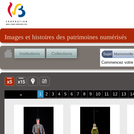
Images et histoires des patrimoines numérisés
Institutions
Collections
Sujet
Marionnette 
1
2
3
4
5
6
7
8
9
10
11
12
13
1
«