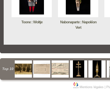
Toone : Woltje
Nabonaparte : Napoléon
Vert
Top 10
Mentions légales
|
Pl