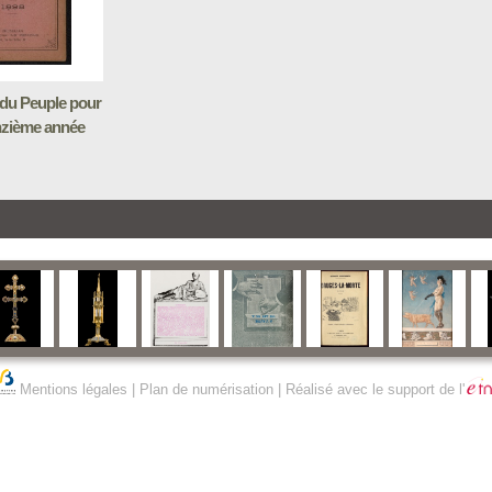
du Peuple pour
nzième année
Mentions légales
|
Plan de numérisation
| Réalisé avec le support de l'