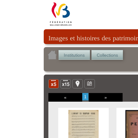
Images et histoires des patrimoi
Institutions
Collections
1
«
»