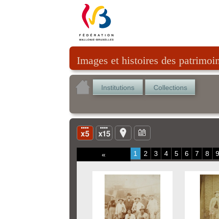
Images et histoires des patrimoi
Institutions
Collections
1
2
3
4
5
6
7
8
«