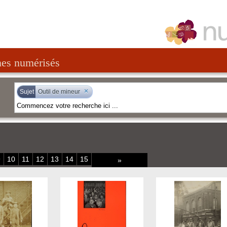
nes numérisés
×
Sujet
Outil de mineur
9
10
11
12
13
14
15
»