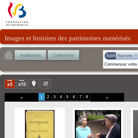
Images et histoires des patrimoines numérisés
Institutions
Collections
×
Sujet
Racisme
1
2
3
4
5
6
7
8
«
»