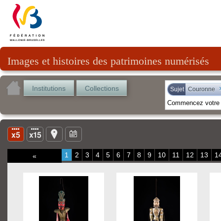
Images et histoires des patrimoines numérisés
Institutions
Collections
Sujet
Couronne
1
2
3
4
5
6
7
8
9
10
11
12
13
1
«