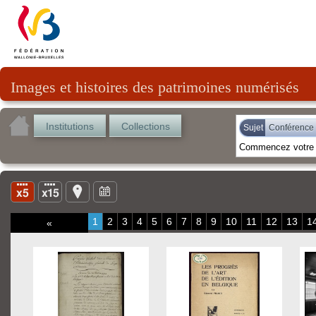
Images et histoires des patrimoines numérisés
Institutions
Collections
Sujet
Conférence
1
2
3
4
5
6
7
8
9
10
11
12
13
1
«