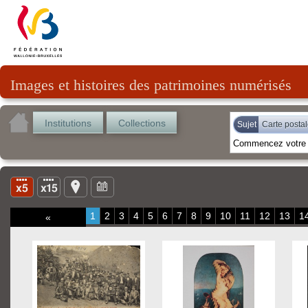
Images et histoires des patrimoines numérisés
Institutions
Collections
Sujet
Carte posta
1
2
3
4
5
6
7
8
9
10
11
12
13
1
«