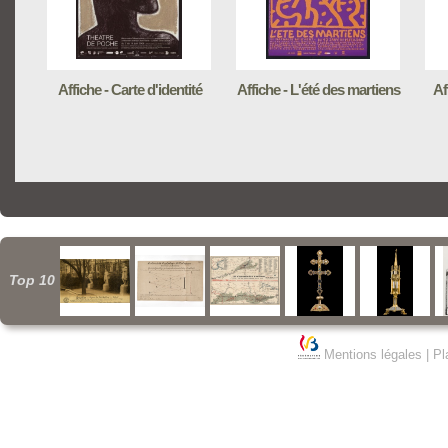
Affiche - Carte d'identité
Affiche - L'été des martiens
Af
Top 10
Mentions légales
|
Pl