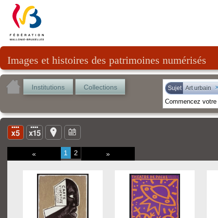
Images et histoires des patrimoines numérisés
Institutions
Collections
Sujet
Art urbain
1
2
«
»