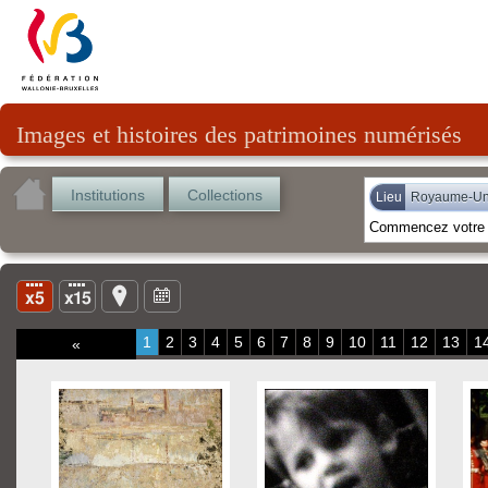
Images et histoires des patrimoines numérisés
Institutions
Collections
Lieu
Royaume-Un
1
2
3
4
5
6
7
8
9
10
11
12
13
1
«