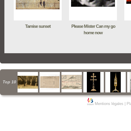
Tamise sunset
Please Mister Can my go
home now
Top 10
Mentions légales
|
Pl