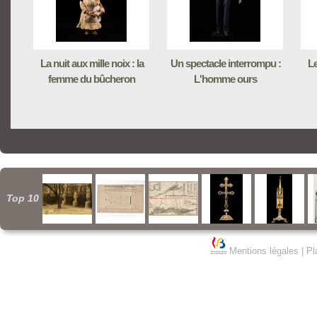
La nuit aux mille noix : la
Un spectacle interrompu :
Le
femme du bûcheron
L'homme ours
Top 10
Mentions légales
|
Pl