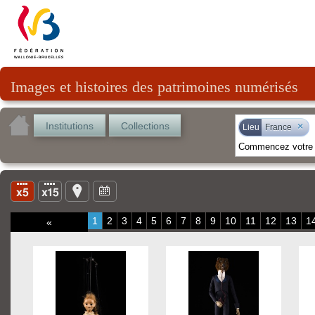
Images et histoires des patrimoines numérisés
Institutions
Collections
×
Lieu
France
1
2
3
4
5
6
7
8
9
10
11
12
13
1
«