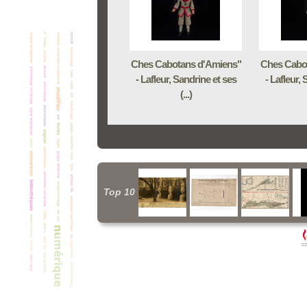
Ches Cabotans d'Amiens"
Ches Cabo
- Lafleur, Sandrine et ses
- Lafleur,
(...)
Top 10