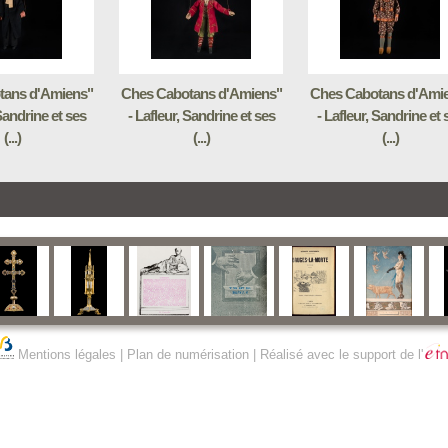
tans d'Amiens"
Ches Cabotans d'Amiens"
Ches Cabotans d'Ami
 Sandrine et ses
- Lafleur, Sandrine et ses
- Lafleur, Sandrine et 
(...)
(...)
(...)
Mentions légales
|
Plan de numérisation
| Réalisé avec le support de l'