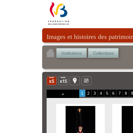
Images et histoires des patrimoi
Institutions
Collections
1
2
3
4
5
6
7
8
«