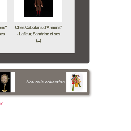
ens"
Ches Cabotans d'Amiens"
ses
- Lafleur, Sandrine et ses
(...)
Nouvelle collection