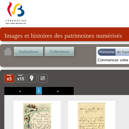
Images et histoires des patrimoines numérisés
Institutions
Collections
Personne
de Saxe
1
«
»