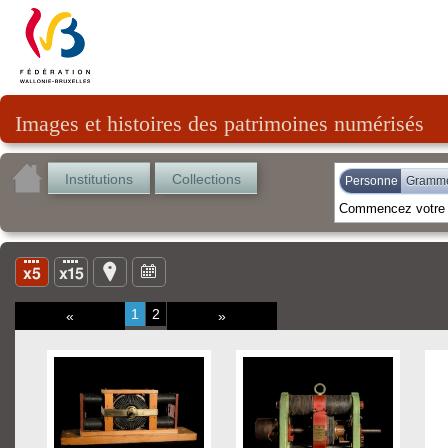
Images et histoires des patrimoines numérisés
Institutions
Collections
Personne
Gramme
1
2
«
»