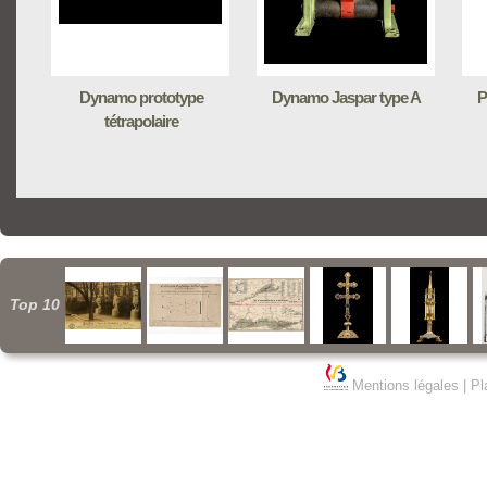
Dynamo prototype
Dynamo Jaspar type A
P
tétrapolaire
Top 10
Mentions légales
|
Pl