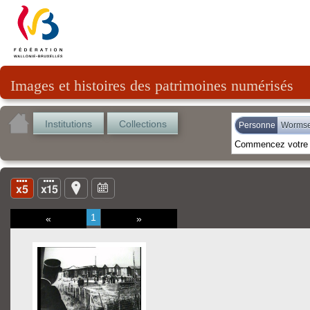
Images et histoires des patrimoines numérisés
Institutions
Collections
Personne
Wormse
1
«
»