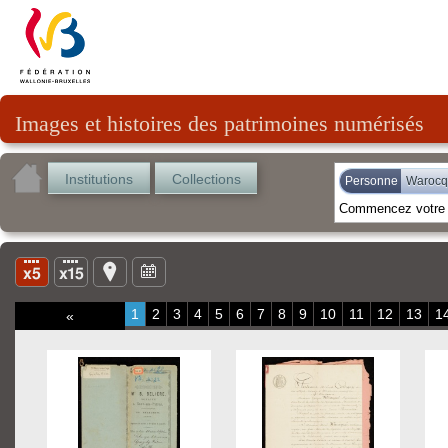
Images et histoires des patrimoines numérisés
Institutions
Collections
Personne
Warocq
1
2
3
4
5
6
7
8
9
10
11
12
13
1
«