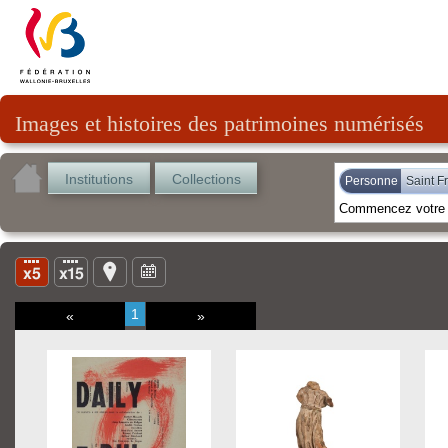
Images et histoires des patrimoines numérisés
Institutions
Collections
Personne
Saint F
1
«
»