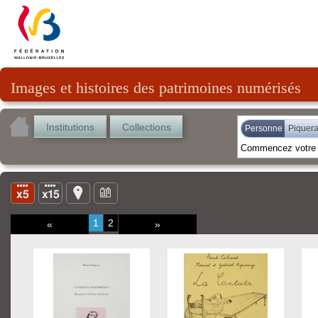
Images et histoires des patrimoines numérisés
Institutions
Collections
Personne
Piquera
1
2
«
»