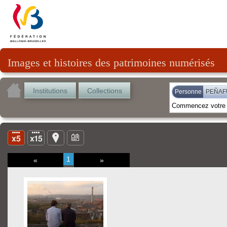
Images et histoires des patrimoines numérisés
Institutions
Collections
Personne
PEÑAFU
1
«
»