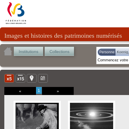
Images et histoires des patrimoines numérisés
Institutions
Collections
Personne
Koenig,
1
«
»