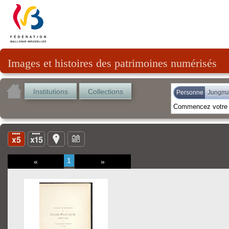
Images et histoires des patrimoines numérisés
Institutions
Collections
Personne
Jungm
1
«
»