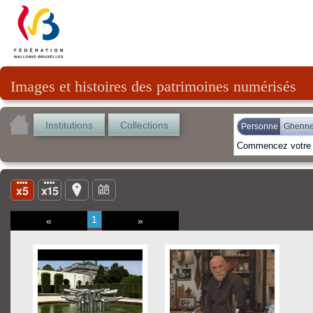
Images et histoires des patrimoines numérisés
Institutions
Collections
Personne
Ghenne,
1
«
»