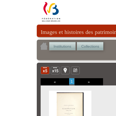
Images et histoires des patrimoi
Institutions
Collections
1
«
»