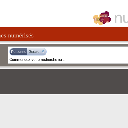
nes numérisés
×
Personne
Gérard