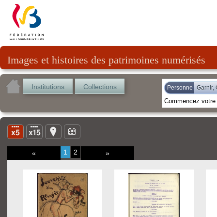
Images et histoires des patrimoines numérisés
Institutions
Collections
Personne
Garnir,
1
2
«
»