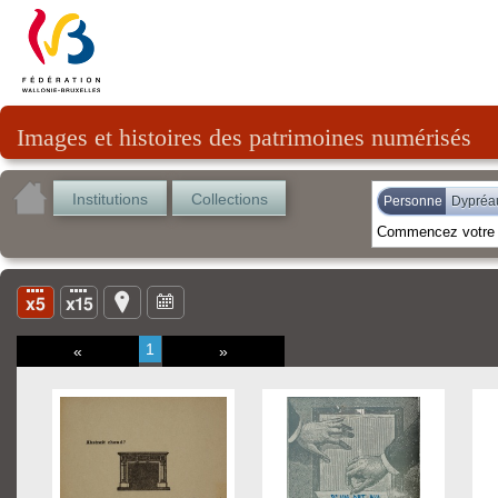
Images et histoires des patrimoines numérisés
Institutions
Collections
Personne
Dypréa
1
«
»