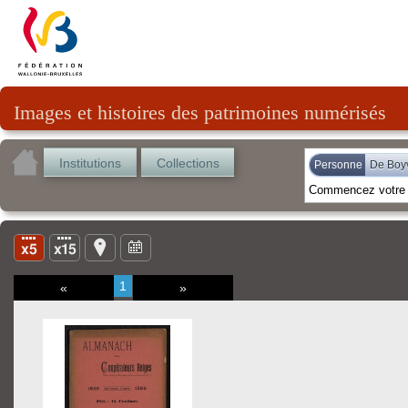
Images et histoires des patrimoines numérisés
Institutions
Collections
Personne
De Boy
1
«
»