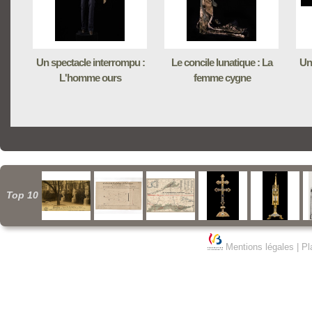
Un spectacle interrompu :
Le concile lunatique : La
Un
L'homme ours
femme cygne
Top 10
Mentions légales
|
Pl