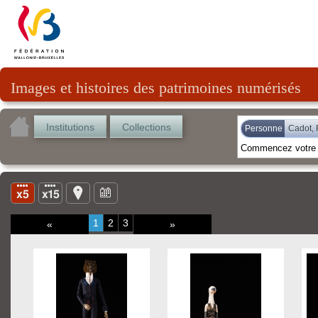
Images et histoires des patrimoines numérisés
Institutions
Collections
Personne
Cadot, 
1
2
3
«
»