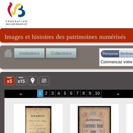
Images et histoires des patrimoines numérisés
Institutions
Collections
Personne
Bertran
1
2
3
4
5
6
7
8
9
10
«
»