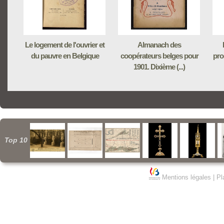
Le logement de l'ouvrier et
Almanach des
du pauvre en Belgique
coopérateurs belges pour
pro
1901. Dixième (...)
Top 10
Mentions légales
|
Pl