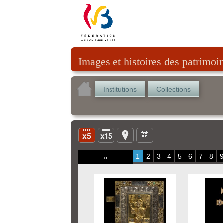
Images et histoires des patrimoi
Institutions
Collections
1
2
3
4
5
6
7
8
«