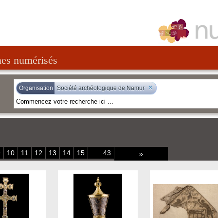
nes numérisés
×
Organisation
Société archéologique de Namur
9
10
11
12
13
14
15
...
43
»