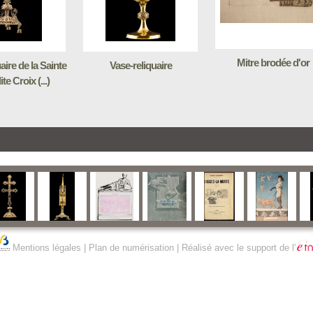
Mitre brodée d'or
aire de la Sainte
Vase-reliquaire
te Croix (...)
Mentions légales
|
Plan de numérisation
| Réalisé avec le support de l'