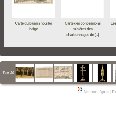
Carte du bassin houiller
Carte des concessions
Les
belge
minières des
charbonnages de (...)
Top 10
Mentions légales
|
Pl