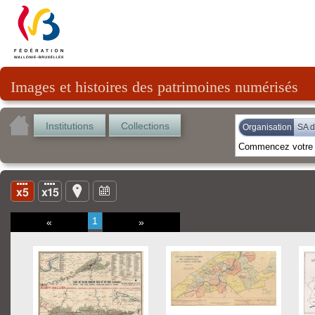
Images et histoires des patrimoines numérisés
Institutions
Collections
Organisation
SA d
1
«
»