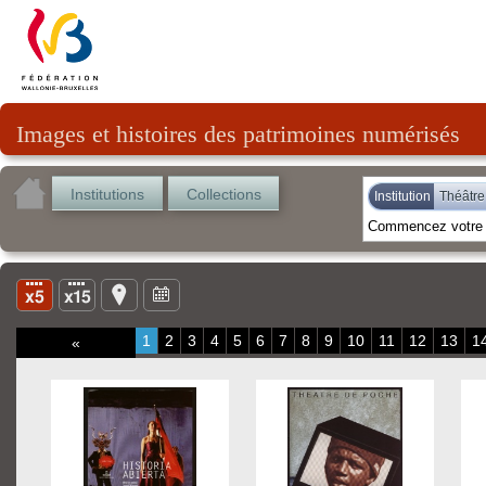
Images et histoires des patrimoines numérisés
Institutions
Collections
Institution
Théâtre
1
2
3
4
5
6
7
8
9
10
11
12
13
1
«