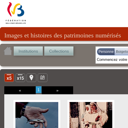
Images et histoires des patrimoines numérisés
Institutions
Collections
Personne
Boigelo
1
«
»